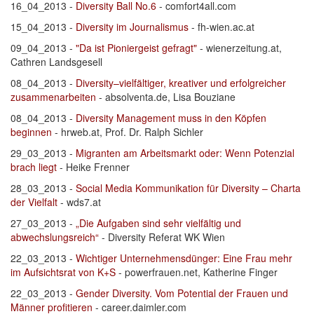
16_04_2013 -
Diversity Ball No.6
- comfort4all.com
15_04_2013 -
Diversity im Journalismus
- fh-wien.ac.at
09_04_2013 -
"Da ist Pioniergeist gefragt"
- wienerzeitung.at,
Cathren Landsgesell
08_04_2013 -
Diversity–vielfältiger, kreativer und erfolgreicher
zusammenarbeiten
- absolventa.de, Lisa Bouziane
08_04_2013 -
Diversity Management muss in den Köpfen
beginnen
- hrweb.at, Prof. Dr. Ralph Sichler
29_03_2013 -
Migranten am Arbeitsmarkt oder: Wenn Potenzial
brach liegt
- Heike Frenner
28_03_2013 -
Social Media Kommunikation für Diversity – Charta
der Vielfalt
- wds7.at
27_03_2013 -
„Die Aufgaben sind sehr vielfältig und
abwechslungsreich“
- Diversity Referat WK Wien
22_03_2013 -
Wichtiger Unternehmensdünger: Eine Frau mehr
im Aufsichtsrat von K+S
- powerfrauen.net, Katherine Finger
22_03_2013 -
Gender Diversity. Vom Potential der Frauen und
Männer profitieren
- career.daimler.com