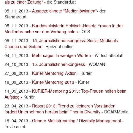
als zu einer Zeitung"
- die Standard.at
05_11_2013 -
Ausgezeichnete "Medienlöwinnen"
- der
Standard.at
05_11_2013 -
Bundesministerin Heinisch-Hosek: Frauen in der
Medienbranche vor den Vorhang holen
- OTS
05_11_2013 -
15. Journalistinnenkongress: Social Media als
Chance und Gefahr
- Horizont online
04_11_2013 -
Mehr sagen in wenigen Worten
- Wirtschaftsblatt
24_10_2013 -
15. Journalistinnenkongress
- WOMAN
27_09_2013 -
Kurier-Mentoring-Aktion
- Kurier
16_09_2013 -
Kurier-Mentoring 2013
- Kurier
14_09_2013 -
KURIER-Mentoring 2013: Top-Frauen helfen beim
Aufstieg
- Kurier
23_04_2013 -
Report 2013: Trend zu kleineren Vorständen
fordert Unternehmen heraus beim Thema Diversity
- DGAP-Media
18_04_2013 -
Gender Mainstreaming / Diversity Management
-
fh-vie.ac.at