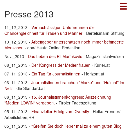
☰
Direkt
zum
Presse 2013
Inhalt
11_12_2013 -
Vernachlässigen Unternehmen die
Chancengleichheit für Frauen und Männer
- Bertelsmann Stiftung
10_12_2013 -
Arbeitgeber unterschätzen noch immer behinderte
Menschen
- dpa/ Haufe Online Redaktion
Nov._2013 -
Das Leben des Bil Marinkovic
- Magazin sichtweisen
08_11_2013 -
Der Kongress der Medienfrauen
- Kurier.at
07_11_2013 -
Ein Tag für Journalistinnen
- Horizont.at
06_11_2013 -
Journalistinnen brauchen "Marke" und "Heimat" im
Netz
- die Standard.at
06_11_2013 -
15. Journalistinnenkongress: Auszeichnung
"Medien LÖWIN" vergeben.
- Tiroler Tageszeitung
05_11_2013 -
Finanzieller Erfolg von Diversity
- Heike Frenner/
Arbeitsleben,HR
05_11_2013 -
"Greifen Sie doch lieber mal zu einem guten Blog